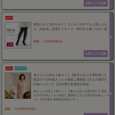
NEW
肌側シルク100％タイツ 【シルクの中でも上質とされ
る「絹紡糸」使用】２サイズ BASICな使いやすい黒
価格： 4,280円(税込)
NEW
PICK UP
★さらにお得な３枚セット【夏冷え症に冷房対策に】
限定57％OFF婦人シルク接結二重構造【大人の贅沢8
分袖インナー】【日本製】数量限定商品
★さらにお得な３枚セット【夏冷え症に冷房対策に】限定
57％OFF婦人シルク接結二重構造【大人の贅沢8分袖インナ
ー】【日本製】数量限定商品ですっ
価格： 10,980円(税込)