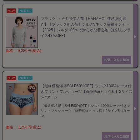
NEW
PICK UP
ブラックL・６月後半入荷【HANAMOLI価格据え置
き】【ブラック新入荷】シルクVネック長袖インナー
【3325】シルク100％で滑らかな着心地【お試しプラ
イス48％OFF】
価格： 6,280円(税込)
NEW
PICK UP
【最終価格爆得SALE60%OFF】シルク100%レース付
きプリントフルショーツ【薔薇柄orヒョウ柄】2サイズ
5パターン
【最終価格爆得SALE60%OFF】シルク100%レース付きプ
リントフルショーツ【薔薇柄orヒョウ柄】2サイズ5パター
ン
価格： 1,298円(税込)