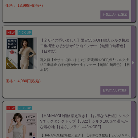
価格： 13,998円(税込)
NEW
PICK UP
【全サイズ揃いました】限定55％OFF婦人シルク接結
二重構造でぽかぽか9分袖インナー【無漂白無着色】
【日本製】
再入荷【全サイズ揃いました】限定55％OFF婦人シルク接
結二重構造でぽかぽか9分袖インナー【無漂白無着色】【日
本製】
価格： 4,980円(税込)
NEW
PICK UP
【HANAMOLI価格据え置き】【お得な３枚組】シルク
Vネックタンクトップ【3322】シルク100％で滑らか
な着心地【お試しプライス43％OFF】
【HANAMOLI価格据え置き】【お得な３枚組】シルクVネッ