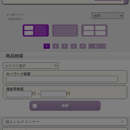
1 / 18ページ
（全352件）
1
2
3
4
5
次へ
商品検索
キーワード検索
価格帯検索
円 ～
円
婦人シルクインナー