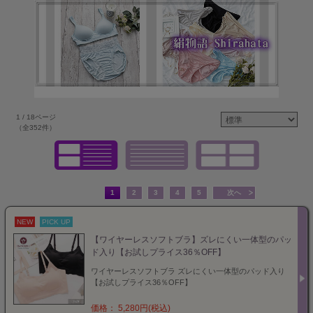
1 / 18ページ
（全352件）
1
2
3
4
5
次へ
NEW
PICK UP
【ワイヤーレスソフトブラ】ズレにくい一体型のパッ
ド入り【お試しプライス36％OFF】
ワイヤーレスソフトブラ ズレにくい一体型のパッド入り
【お試しプライス36％OFF】
価格： 5,280円(税込)