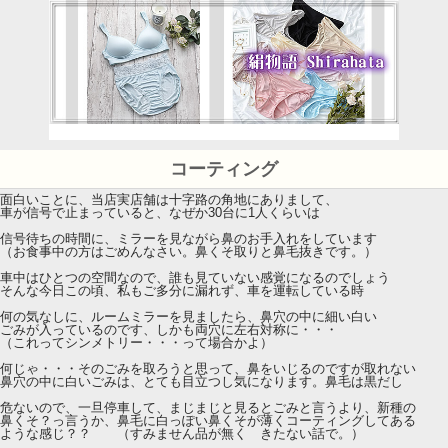
コーティング
面白いことに、当店実店舗は十字路の角地にありまして、
車が信号で止まっていると、なぜか30台に1人くらいは
信号待ちの時間に、ミラーを見ながら鼻のお手入れをしています
（お食事中の方はごめんなさい。鼻くそ取りと鼻毛抜きです。）
車中はひとつの空間なので、誰も見ていない感覚になるのでしょう
そんな今日この頃、私もご多分に漏れず、車を運転している時
何の気なしに、ルームミラーを見ましたら、鼻穴の中に細い白い
ごみが入っているのです、しかも両穴に左右対称に・・・
（これってシンメトリー・・・って場合かよ）
何じゃ・・・そのごみを取ろうと思って、鼻をいじるのですが取れない
鼻穴の中に白いごみは、とても目立つし気になります。鼻毛は黒だし
危ないので、一旦停車して、まじまじと見るとごみと言うより、新種の
鼻くそ？っ言うか、鼻毛に白っぽい鼻くそが薄くコーティングしてある
ような感じ？？ （すみません品が無く きたない話で。）