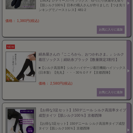
【SILK】レディースハイソックス ゆったり快適冷え取り
【肌シルク100％】日本の職人さんが作りました【つま先リ
ンキングでノーストレス】481-2
価格： 1,380円(税込)
NEW
絹糸屋さんの『こころから、おつかれさま。』シルク
着圧ソックス｜絹紡糸ブラック【数量限定3割引】
■【シルク高混率】シルクハイゲージ着圧機能ハイソックス
(日本製）【先丸】・・・30％ＯＦＦ【京都西陣】
価格： 2,580円(税込)
【お得な3足セット】150デニール シルク高混率タイプ
成型タイツ【肌シルク100％】京都西陣
【お得な3足セット】150デニール シルク高混率タイプ成型
タイツ【肌シルク100％】京都西陣