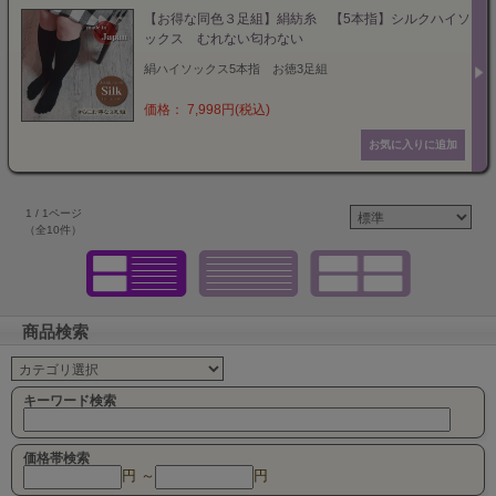
【お得な同色３足組】絹紡糸 【5本指】シルクハイソ
ックス むれない匂わない
絹ハイソックス5本指 お徳3足組
価格： 7,998円(税込)
1 / 1ページ
（全10件）
商品検索
キーワード検索
価格帯検索
円 ～
円