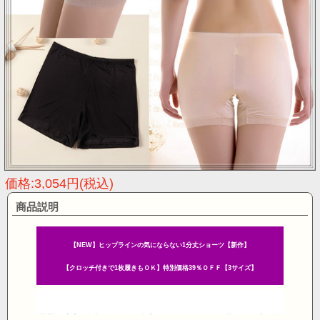
価格:3,054円(税込)
商品説明
【NEW】ヒップラインの気にならない1分丈ショーツ【新作】
【クロッチ付きで1枚履きもＯＫ】特別価格39％ＯＦＦ【3サイズ】
■皆様に大変ご好評のシルク1分丈ボクサーショーツ、足ぐりの締め付