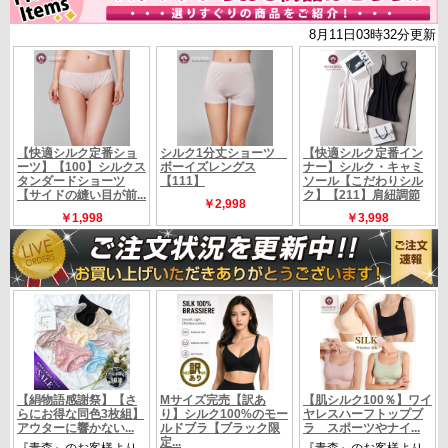
ｍ 裾回り21ｃｍ
ヒップ87～95ｃｍ
【サイズ】
■Lサイズ ウエスト32ｃｍ 総丈32ｃｍ 股下11ｃ
ｍ 裾回り22ｃｍ
ヒップ92～100ｃｍ
■ＬＬサイズ ウエスト32ｃｍ 総丈33ｃｍ 股下12ｃ
ｍ 裾回り23ｃｍ
ヒップ97～105ｃｍ
【カラー】
ブラック
ベージュ ホワイト
【定価】
メーカー希望価格 4860円（税別4500円）
★さらにお得な3枚組はこちら★