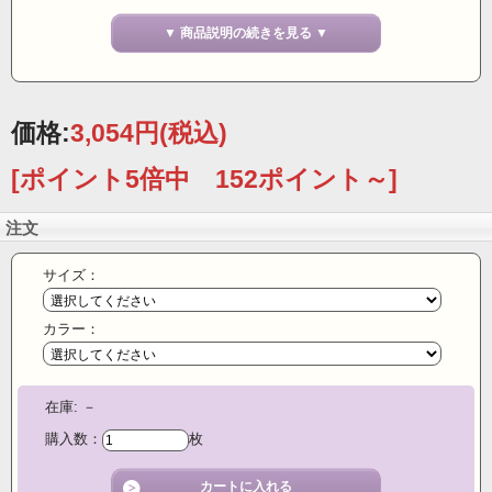
けが無い・ヒップラインが目立たない
・レース使いが華やかなお品。今回メーカー特別協賛価格です。数量
▼ 商品説明の続きを見る ▼
限定です売り切れの際の
この価格での再入荷はありませんので、あらかじめご了承ください。
■
身生地シルク100％で目の細やかなシルクニットを使用したボクサー
型レースショーツ。
価格:
3,054円
(税込)
クロッチ部分も2重なので1枚履きもＯＫ！ヒップラインも気にならな
い1.5分丈です。
[ポイント5倍中 152ポイント～]
■最高級の極細の絹紡糸を使って、ハイゲージの編み機で作りました。
注文
まるで健康な皮膚を1枚重ねたような
薄手仕上げ。だからアウターにも影響が出にくくなっています。冷房
による冷えから守ります。
サイズ：
■早速はいてみると 暖か～い♪シルクは保温・保湿・放湿性に優れて
カラー：
いるのでムレ難いですし、
乾いた脚にシルクの潤いパック♪
在庫:
☆.゜,.,;°♪。,,.;‘☆.゜,.,;°♪。,,.;‘☆.゜,.,;°♪。,,.;‘☆.゜,.,;°♪☆.゜,.,;
－
°♪。,,.;‘☆.゜,.,;°♪。,,.;‘☆.゜,.,;°♪。,,.;
購入数：
枚
～お客様の声～