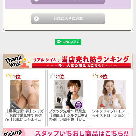
年中冷え性なので、購入しました。夏場でも、通気性がよくほどよく
下半身を温めてくれるので、
暑い日でもはいていられました。履き心地は、とても楽で、締め付け
は一切無しです。
スカートに中に履いています。腰周りが冷えなくて、守られている感
じ、早速リピします。
下着や寝具などシルクにこだわり始めて3年になります。冷えが緩和さ
れ、肌のきめも良くなったと実感しています。
シルク以外のインナーをはいても、すぐシルクに戻ります。身体が快
適さを記憶しているのかな。。
☆.゜,.,;°♪。,,.;‘☆.゜,.,;°♪。,,.;‘☆.゜,.,;°♪。,,.;‘☆.゜,.,;°♪☆.゜,.,;
°♪。,,.;‘☆.゜,.,;°♪。,,.;‘☆.゜,.,;°♪。,,.;
本体素材 シルク100％
【素 材】
（レース部分ナイロン・ポリウレタン）
平置サイズ
■Mサイズ ウエスト29ｃｍ 総丈29ｃｍ 股下11ｃ