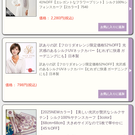
41%OFF【エレガントなフラワープリント】シルク100%シ
フォンスカーフ【2カラー】7540
価格： 2,280円(税込)
訳ありの訳【フロリダオレンジ限定価格52%OFF】光
沢感のあるシルクUVネックカバー【むれずに快適 ガ
ーデニングにも】日本製
訳ありの訳【フロリダオレンジ限定価格52%OFF】光沢感
のあるシルクUVネックカバー【むれずに快適 ガーデニング
にも】日本製
価格： 798円(税込)
【2025NEWカラー】【美しい光沢が贅沢なシルクサ
テン】シルク100%サテンスカーフ【3color】
【68cm×68cm】大きめサイズなので1枚で華やかに
【45％OFF】