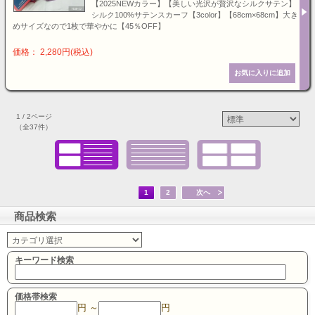
【2025NEWカラー】【美しい光沢が贅沢なシルクサテン】
シルク100%サテンスカーフ【3color】【68cm×68cm】大き
めサイズなので1枚で華やかに【45％OFF】
価格： 2,280円(税込)
1 / 2ページ
（全37件）
1
2
次へ
商品検索
キーワード検索
価格帯検索
円 ～
円