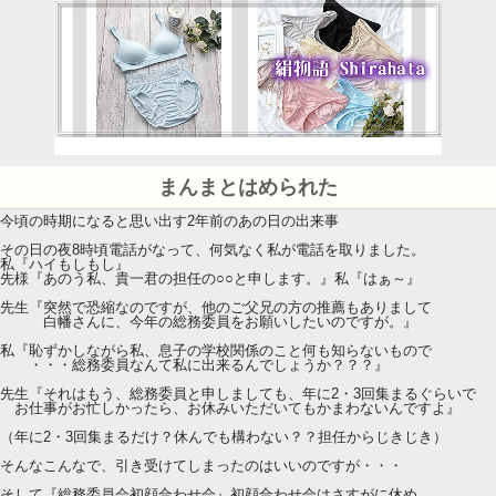
まんまとはめられた
今頃の時期になると思い出す2年前のあの日の出来事
その日の夜8時頃電話がなって、何気なく私が電話を取りました。
私『ハイもしもし』
先様『あのう私、貴一君の担任の○○と申します。』私『はぁ～』
先生『突然で恐縮なのですが、他のご父兄の方の推薦もありまして
白幡さんに、今年の総務委員をお願いしたいのですが。』
私『恥ずかしながら私、息子の学校関係のこと何も知らないもので
・・・総務委員なんて私に出来るんでしょうか？？？』
先生『それはもう、総務委員と申しましても、年に2・3回集まるぐらいで
お仕事がお忙しかったら、お休みいただいてもかまわないんですよ』
（年に2・3回集まるだけ？休んでも構わない？？担任からじきじき）
そんなこんなで、引き受けてしまったのはいいのですが・・・
そして『総務委員会初顔合わせ会』初顔合わせ会はさすがに休め