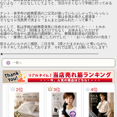
ないよな・・おとなしくしてようと、当日小さくなって学校に行ってみる
と・・・
ナント・各学年の総務委員のご父兄が揃っていらっしゃっていらっらっ
あれっ～お父さん俺だけジャン・・・後は全員お母さん達達達・・
そうなりゃ当然男で決まり『まんまとはめられた～って事？』
かくして、私は学校の総務委員長に任命されたのでした・・・トホホ
もちろん、年に2・3回集まるだけでもなく、お休みもいただけず
会議やら司会やら講演会の講師探しやら、教職員歓迎会の段取り
やら・・惨澹たる1年間を過ごしたのでした・・・お～い担任の○○先生！
皆さんのシルクのご感想、ご注文等、2度とだまされないと誓いながら
ドキドキしてお待ちしております、それでは宜しくお願いいたします！
★━━━━━━━━━━━━━━━━━━━━━━━━━━━━
一覧へ