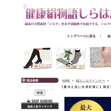
トップページに戻る
｜
会
HOME
>
婦人シルクインナー
>
【夏冷え症に冷房対策に】限定