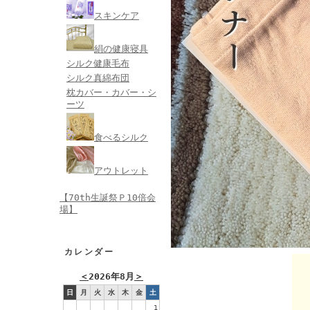
スキンケア
絹の健康寝具
シルク健康毛布
シルク真綿布団
枕カバー・カバー・シ
ーツ
食べるシルク
アウトレット
【70th生誕祭Ｐ10倍会
場】
カレンダー
＜
2026年8月
＞
日
月
火
水
木
金
土
1