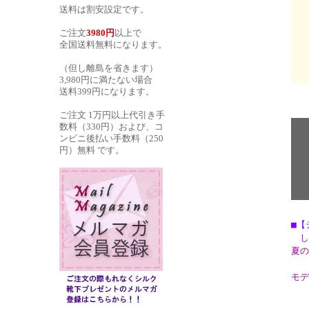
送料は割安設定です。
ご注文
3980円
以上で
全国送料無料になります。
（但し離島を省きます）
3,980円に満たない場合
送料399円になります。
ご注文 1万円以上代引き手
数料（330円）および、コ
ンビニ後払い手数料（250
円）無料 です。
■【
しな
夏の
モデ