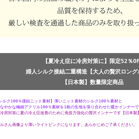
【夏冷え症に冷房対策に】限定52％OF
婦人シルク接結二重構造【大人の贅沢ロング
【日本製】数量限定商品
シルク100％接結ニット素材
】
薄いニット素材のシルク100％素材と
やかな極細アクリル100％素材を1枚の生地を張り合わせた暖かインナー
冷房対策に夏の冷え症改善のために免疫力強化の贅沢インナーです【日本製
ルさん画像より薄いライトピンクになります、あらかじめご了承ください。