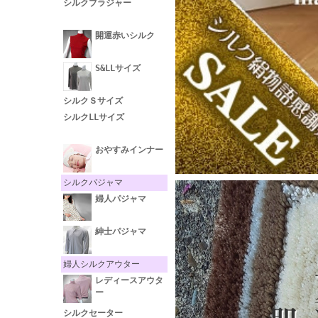
シルクブラジャー
開運赤いシルク
S&LLサイズ
シルクＳサイズ
シルクLLサイズ
おやすみインナー
シルクパジャマ
婦人パジャマ
紳士パジャマ
婦人シルクアウター
レディースアウタ
ー
シルクセーター