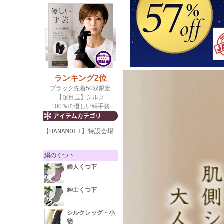
【HANAMOLI】特設会場
絹のくつ下
婦人くつ下
紳士くつ下
シルクレッグ・小
物