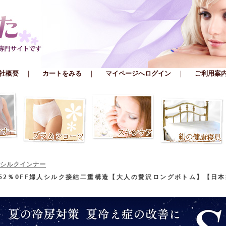
社概要
｜
カートをみる
｜
マイページへログイン
｜
ご利用案
シルクインナー
52％OFF婦人シルク接結二重構造【大人の贅沢ロングボトム】【日