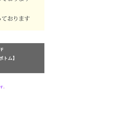
F
ボトム】
です
。
】