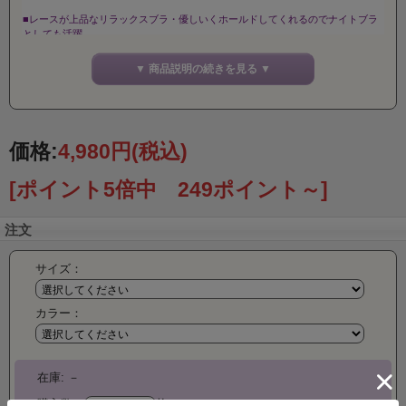
■レースが上品なリラックスブラ・優しいくホールドしてくれるのでナイトブラ
としても活躍
■ラクだけと女性らしさを忘れない。 ノンストレスの着心地、エレガントな総
▼ 商品説明の続きを見る ▼
レースのブラ
■内側シルクでやさしい着心地・・・自分へのご褒美に・・・
【数量限
定28％OFF】
■アンダーレースが女性らしさをアップ、ブラジャーの締め付け感が苦手な方に
価格:
4,980円
(税込)
おすすめ
[ポイント5倍中 249ポイント～]
.【絹のお取扱い方法】
●このシルク商品はご家庭で洗えます。
注文
●ぬるま湯か水で手洗いしてください。
●必ず中性洗剤をお使い下さい。又塩素系漂白剤は絶対に使用しないで下さい。
●干す時は直射日光を避け、必ず形を整え、陰干しにして下さい。脱水機をかけ
サイズ：
るときは5秒位にして下さい。
●アイロンをかける場合は、あて布をし、中温でかけて下さい。
●染めの性質上多少色落ちしやすいので他のものと別に洗って下さい。
カラー：
■素材・成分： 内側：シルク100％ 外側：
在庫:
－
ナイロン・ポリウレタン
【素 材】
購入数：
枚