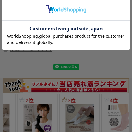
パッド入り・取り外し可能
バスト
M79〜87cm
L86〜94cm
表記してあるのは、バスト対応サイズになります。
友達にメールですすめる
Mサイズ79～87ｃｍLサイズ86～94ｃｍ
カップ部分の上部の置きサイズはMが32ｃｍLが34ｃｍ
【サイズ】
カップ下部分（アンダー）Mが30ｃｍLが32ｃｍ
裾部分がM28ｃｍL30ｃｍ
肩紐から裾までの置き寸法はMが31ｃｍ Lが32ｃｍ
伸縮性は御座いますが、アジャスターは御座いませんの
で、
置き寸法でご判断くださいませ。（カップは若干小さめ
です。
）
【カラー】
ペールイエロー ・ ホワイト ・ ブラック