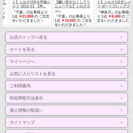
ー
Ｍサイズ Ｌサイ
ズ ＬＬサイズ
バスト 78～86ｃｍ 84～92ｃ
お店のトップへ戻る
サイ
ｍ 90～98ｃｍ
ズ
カートを見る
アンダー 68～72ｃｍ 73～77ｃ
マイページへ
ｍ 78～82ｃｍ
お気に入りリストを見る
定価 6380円の品 期間限定価格
ご利用案内
特定商取引法表示
★
色違いのモールドブラ ブラックはこちら
★
個人情報の取扱い
★
色違いのモールドブラ グレーはこちら
★
サイトマップ