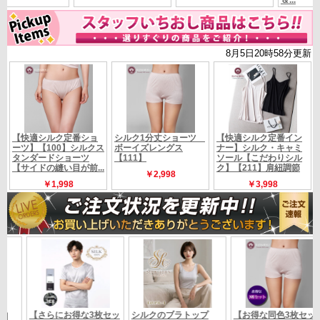
自分の汗で被れる程 肌が弱いので、着るもの肌に触れるものには気を
使っております。
こちらの商品は、毎日快適に使用させて頂いてます(^^)
正直あんまり期待せずに購入してみたのですが、思いのほか気持ちよか
ったです。
ワイヤーもないのでらくちん。しばらくはまりそうです。
今回色々購入しましたが、これが一番のヒットです。
アンダーもきつくなく、カップもきれいに収まっています。
モールド加工なのでニットの下でもきれいな形になります。
片紐の長さ調節ができるので
スポーツブラのようでスポーツブラよりもずっと快適。
何より、全体がシルクなので肌にも優しく、乾燥から痒くなることもあ
りません。
他の色が再販されたらリピートします。
.,*:。^:.,☆.,+.,,.,*:。^:.,☆.,+.,,.,*:。^:.,☆.,+.,.,*:。^:.,☆.,+.,,,.,*:。
^:.,☆.,+.,,.,*:。^:.,☆.,+.,
シルク100％（フィラメントシルク）
組成
カラ
（画像参照）