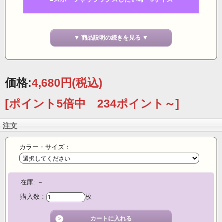
■新開発のオリジナルスムス編。超極細、最上級のシルク糸をハイゲージ
（40G）
▼ 商品説明の続きを見る ▼
の編み機で編んでいます。モールドブラ比較では従来品より30％軽くなってい
ます
■
かぶりタイプ、肩紐も調節可能・もちろんノーワイヤー
価格:
4,680円
(税込)
■春夏も肌見せ＆ボディフィットなスタイルが主流。とあれば、インナ
ー選びが
オシャレのポイントになるのは自明の理。下着のラインが出てちゃ、せ
[ポイント5倍中 234ポイント～]
っかく
のオシャレも台無しです。薄手のトップスには、凸凹のないモールドブ
ラでキレイな丸胸☆
注文
■モールドブラってどんなブラジャー？モールドブラは、カップ部に使
カラー・サイズ：
用するウレタンを熟成型処理し、
立体的な丸みをもたせたもの。縫い目のないシーム レスブラの代表格
で、
アウターにひびきにくいのが特徴です。
在庫:
－
【季節問わず活躍する、シンプルなデザイン】
購入数：
枚
■もちろんカップ内側にもしっかりシルク100％でカバー■うれしい3サ
イズ