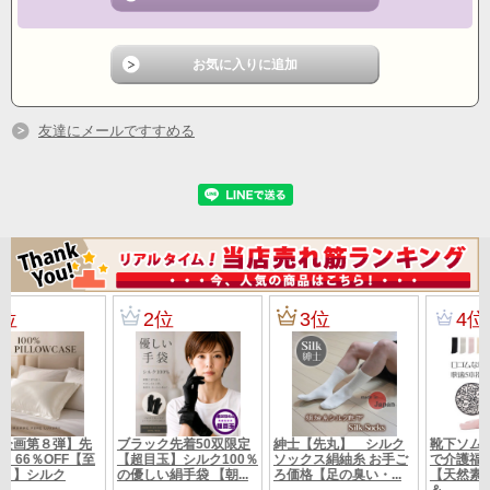
.
★
色違いのモールドブラ ブラックはこちら
★
★
色違いのモールドブラ グレーはこちら
★
友達にメールですすめる
*:。^:.,☆.,+.,,.,*:。^:.,☆.,+.,,.,*:。^:.,☆.,+.,.,*:。^:.,☆.,+.,,,.,*:。
^:.,☆.,+.,,.,*:。^:.,☆.,+.,,
～お客様の声～
薄手なので洗濯して乾くのも早いです。
つけていても苦しくなりません。就寝時でも平気です。
薄手なので洗濯して乾くのも早いです。
つけていても苦しくなりません。就寝時でも平気です。
ブラの部分に小さなイボやシミが出来ているのを発見して、
これは化学繊維のせいだと思い、シルクに切り替えました。
シルクにしてからは１週間くらいですが、
肌ストレスは感じませんし、やはりじんわりと暖かさを感じます。
もう、このブラしかしてないといっても過言ではありません。
以前はどんな化学繊維でも全く気にならなかったのに・・・
こちらの商品を長く使った後、手持ちの化学繊維のものを使ったら痒か
ったです。
また リピートすると思います。