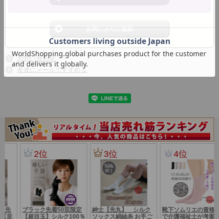
【絹のお取扱い方法】
●このシルク商品はご家庭で洗えます。
●ぬるま湯か水で手洗いするのが最適ですが、洗濯機をご使用の場合
は、ネツトに入れ、
短時間ソフトでお洗い下さい。
●必ず中性洗剤をお使い下さい。又塩素系漂白剤は絶対に使用しないで
お問い合わせ
下さい。
友達にメールですすめる
●干す時は直射日光を避け、必ず形を整え、陰干しにして下さい。脱水
機をかけるときは5秒位にして下さい。
●アイロンをかける場合は、あて布をし、中温でかけて下さい。
●染めの性質上多少色落ちしやすいので他のものと別に洗って下さい。
■1枚販売はこちら
☆.゜,.,;°♪。,,.;‘☆.゜,.,;°♪。,,.;‘☆.゜,.,;°♪。,,.;‘☆.゜,.,;°♪☆.゜,.,;
°♪。,,.;‘☆.゜,.,;°♪。,,.;‘
～お客様の声～
つるつるとしていてとても気持ちがいいです。履いている事を忘れて
しまいます。