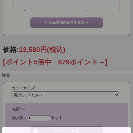
■この品はシルク100％で110～120グラムという単位で、インナーとし
て最適な質量を持った
天竺編ニットシルク生地を使用してます。（通常の品より若干シルク
▼ 商品説明の続きを見る ▼
の目付けがよくなっています。）
【このセットはさらにお得な3枚セットです】
■軽くて素肌にしんなりとなじみ、丈夫でシワになりにくく、ご家庭で
価格:
13,580円
(税込)
も簡単に洗濯できます。
[ポイント5倍中 679ポイント～]
■吸放湿性にすぐれ、保湿効果もあるシルクは、夏はサラッと涼しく、
冬は温かく履いて頂けます。
汗をかいてもすぐに乾くので、着心地はとてもさわやかです。
注文
薄くて軽いので、アウターにも響きません。お肌が吸収できるシルク
カラーサイズ：
なのでストレスなく履いて頂けます。
■お肌に直接ふれるインナーをシルクにすることで、シルクの細い繊維
が肌の古い角質を
在庫:
－
削り取ってくれて美肌効果も期待できます。
たっぷりのアミノ酸を含んでいるので肌の潤い効果も抜群です♪
購入数：
セット