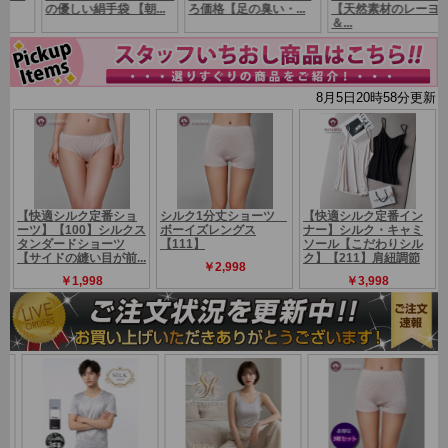
ほんわかと温かい感じが気に入っています。
肌が弱くかぶれやすいため、肌に触れるものはシルクでそろえていま
す。とってもいいです。
さらっとしてさわり心地がよく、ほどよく伸びます。冷えとりのた
め、絹のパンツに、ハーフスパッツに、
長いスパッツを合わせてはいていますが気持ちよいです。
普段冷えているおしりや太ももがあたたまって心地よいです。
夏でも冷え取り♪私の場合、太ももが冷えやすいようなので、寝るとき
履くようにしてます。
クーラーの温度差が家族と違うので、インナーとソックスで調節して
います。
はまりました。薄くて軽くて気持ちがいいこと！私は身長１６３ｃｍ
で中肉中背より少し細いかと思いますが
この商品は太ももに余裕がありスパッツというよりはハーフパンツと
いう感じでした。はいていて温かいです！
☆.゜,.,;°♪。,,.;‘☆.゜,.,;°♪。,,.;‘☆.゜,.,;°♪。,,.;‘☆.゜,.,;°♪☆.゜,.,;
°♪。,,.;‘☆.゜,.,;°♪。,,.;‘
絹100％（フィラメントシルク）
素材