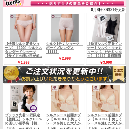
【M〜Lサイズ】置き寸法
バスト：48cm（１周96ｃｍ）裾身幅49ｃｍスリット
はありません
サイズ
肩から着丈56：cm 袖丈：54cm ネックの高さ約11
ｃｍ
(伸縮性あります)
定価 18480円の品 （税別16800円）