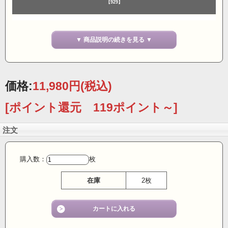
【929】
■今回メーカーさんに協賛していただき数量限定で破格の35％OFFでのご提案
▼ 商品説明の続きを見る ▼
です。
売り切れの際の再入荷はありません、2026年の最新バージョンです。
■人気のパワーネットカットソー です。シルク100％と贅沢な素材を使用し、
価格:
11,980円
(税込)
リバーシブルで両面お召しいただけます。身頃もお袖も２重です。
[ポイント還元 119ポイント～]
【ウォッシャブルシルク100％】
人気のパワーネットカットソーは 通常ナイロン素材ですが、この品はシルクを
100％使用。
注文
シルクならではの柔らかい肌触りと軽い風合いが魅力です。
しかも、手洗いができてお手入れもラク！通常のインナーのように気軽に着用
できるアイテムです。
購入数：
枚
■保温性と通気性に優れたシルクは、外気の変化と体温のバランスを適度に
在庫
2枚
コントロールしてくれて、夏は涼しく冬は暖かい素材です。さらに汗や老廃物
を素早く吸収発散し
ムレないし優れたデオドラント効果もシルクの魅力です。
【お客様の声】