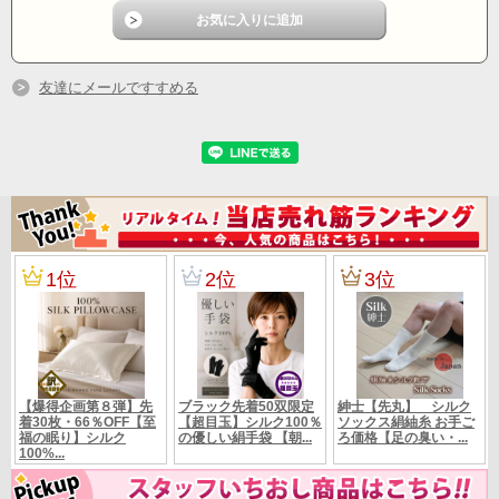
■普段から肌が弱いのでシルクの下着を着けています。これはインナーとして使
っています。
温かいし汚れはすぐに落ちるし軽い。肌に刺激も少なく大変重宝しています。
友達にメールですすめる
■着心地や肌触りの良いシルクです、気に入ったので他の柄もつかってみたいで
す。
注意すべきは引っかき傷が付きやすいので、ダンボールの端とかでうっかり擦
れると
線が出来てしまうのでインナーとしても使っています。私は仕事がら黒のイン
ナー
として利用しています今までのインナーの中で一番のお気に入りになりました
。もちろんカットソーとしても！
■リーズナブルなお値段に比してしっかりした作りで、様々なシーンで活躍しそ
うです。
通年使えてサラサラだけど、とても暖かく小さくなるので旅行にもぴったりで
す。満足しています。
素材
シルク100%
カラー
画像参照