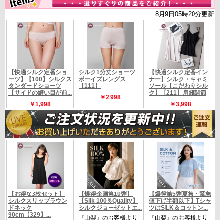
【M〜Lサイズ】置き寸法
バスト：48cm（１周96ｃｍ）裾身幅49ｃｍスリット
はありません
サイズ
肩から着丈56：cm 袖丈：54cm ネックの高さ約11
ｃｍ
(伸縮性あります)
定価 18480円の品 （税別16800円）