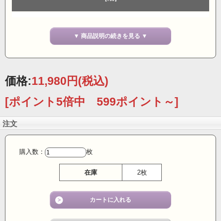
■今回メーカーさんに協賛していただき数量限定で破格の35％OFFでのご提案
▼ 商品説明の続きを見る ▼
です。
売り切れの際の再入荷はありません、2026年の最新バージョンです。
■人気のパワーネットカットソー です。シルク100％と贅沢な素材を使用し、
価格:
11,980円
(税込)
リバーシブルで両面お召しいただけます。身頃もお袖も２重です。
[ポイント5倍中 599ポイント～]
【ウォッシャブルシルク100％】
人気のパワーネットカットソーは 通常ナイロン素材ですが、この品はシルクを
100％使用。
注文
シルクならではの柔らかい肌触りと軽い風合いが魅力です。
しかも、手洗いができてお手入れもラク！通常のインナーのように気軽に着用
できるアイテムです。
購入数：
枚
■保温性と通気性に優れたシルクは、外気の変化と体温のバランスを適度に
在庫
2枚
コントロールしてくれて、夏は涼しく冬は暖かい素材です。さらに汗や老廃物
を素早く吸収発散し
ムレないし優れたデオドラント効果もシルクの魅力です。
【お客様の声】