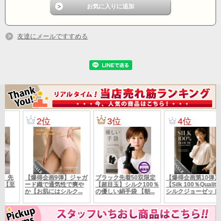
■普段から肌が弱いのでシルクの下着を着けています。これはインナーとして使
っています。
温かいし汚れはすぐに落ちるし軽い。肌に刺激も少なく大変重宝しています。
友達にメールですすめる
■着心地や肌触りの良いシルクです、気に入ったので他の柄もつかってみたいで
す。
注意すべきは引っかき傷が付きやすいので、ダンボールの端とかでうっかり擦
れると
線が出来てしまうのでインナーとしても使っています。私は仕事がら黒のイン
ナー
として利用しています今までのインナーの中で一番のお気に入りになりました
。もちろんカットソーとしても！
■リーズナブルなお値段に比してしっかりした作りで、様々なシーンで活躍しそ
うです。
通年使えてサラサラだけど、とても暖かく小さくなるので旅行にもぴったりで
す。満足しています。
素材
シルク100%
カラー
画像参照