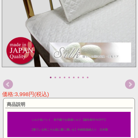
価格:3,998円(税込)
商品説明
シルク枕パット 朱子織でお肌側シルク【誕生祭55％OFF】
【寝ている時こそお肌に髪に潤いを】中綿脱脂綿入り 日本製