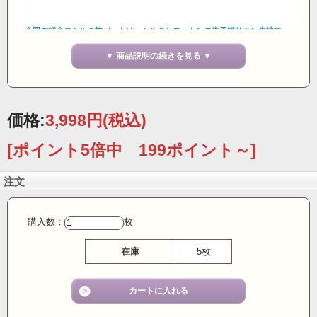
■
今回ご紹介のシルク枕パットは、シルクとコットンの朱子織サテン生地で
お肌側にはシルクが触れる構造になっています。
▼ 商品説明の続きを見る ▼
■家庭での洗濯や耐久性を考慮し、シルクとコットンの朱子織生地を使用してい
ますが、
朱子織は肌にあたる表面はほとんどシルク繊維が表出するように織り上げてあ
ります。
価格:
3,998円
(税込)
■今回、当社創業創立70周年を記念いたしましてメーカーさんに特別協賛
していただき55％ＯＦＦの信じられない価格でのご紹介となりました。
[ポイント5倍中 199ポイント～]
■製造は、日本一の毛布産地「泉大津」の株式会社 大津毛織。日本毛布工業組
注文
合認可の
「MADE IN JAPAN」マークを取得した
高品質の高級シルク枕パットです。
丁寧な仕事で全国に名の知れた老舗。中綿に脱脂綿を使用して、吸湿性が向上
購入数：
枚
しています。
在庫
5枚
■シルク朱子織の構造は、シルク100％より強度もはるかに強いので、
中性洗剤を用い手軽にお洗濯ができ、洗濯後も型崩れがあまりありません。
■自宅で実験したことがあるのですが、シルクで包んだ餅や食パンはそうでない
場合に比べ