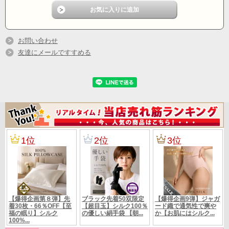
明らかにカビが生えにくいのです。びっくりするほど・・・
これはシルクの優れた吸湿性と放湿性が、微生物の繁殖を抑える効果があるか
らです。
細菌の侵入を防ぎ、有毒物質を吸収し肌を守る効果があるといえます。
お問い合わせ
友達にメールですすめる
お肌に当たる部分（ヨコ糸）シルク100％
裏面（タテ糸）綿100％
中綿 コットン100％（吸湿性の優れた脱脂綿
素材
使用）
天然素材で丁寧に仕上げたお品です。 日本
製
シルクホワイト
カラー
【43Ｘ63ｃｍ】シングルサイズ
サイズ
カタログ定価8800円（税別8000円）【55％OFF】