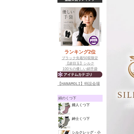
【HANAMOLI】特設会場
絹のくつ下
婦人くつ下
紳士くつ下
シルクレッグ・小