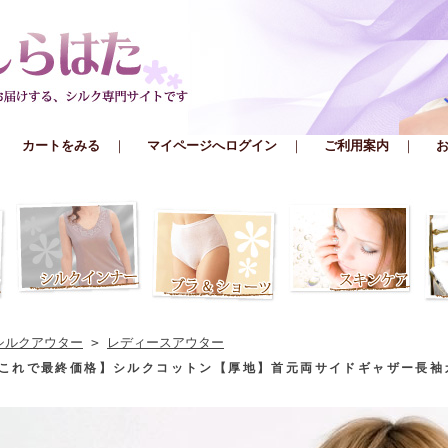
｜
カートをみる
｜
マイページへログイン
｜
ご利用案内
｜
シルクアウター
>
レディースアウター
これで最終価格】シルクコットン【厚地】首元両サイドギャザー長袖カ