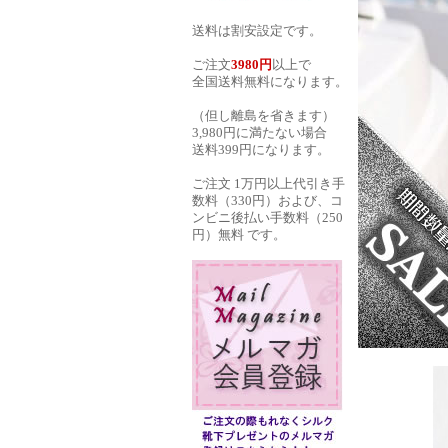
送料は割安設定です。
ご注文
3980円
以上で
全国送料無料になります。
（但し離島を省きます）
3,980円に満たない場合
送料399円になります。
ご注文 1万円以上代引き手
数料（330円）および、コ
ンビニ後払い手数料（250
円）無料 です。