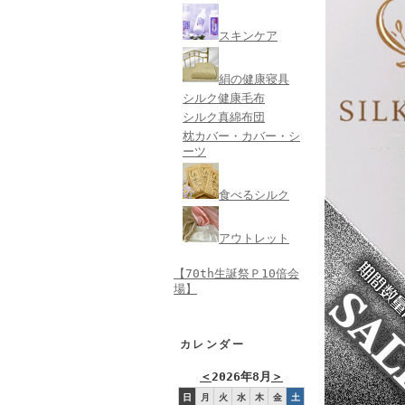
スキンケア
絹の健康寝具
シルク健康毛布
シルク真綿布団
枕カバー・カバー・シ
ーツ
食べるシルク
アウトレット
【70th生誕祭Ｐ10倍会
場】
カレンダー
＜
2026年8月
＞
日
月
火
水
木
金
土