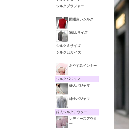
シルクブラジャー
開運赤いシルク
S&LLサイズ
シルクＳサイズ
シルクLLサイズ
おやすみインナー
シルクパジャマ
婦人パジャマ
紳士パジャマ
婦人シルクアウター
レディースアウタ
ー