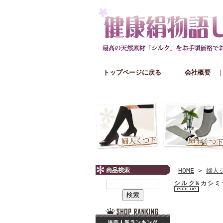
トップページに戻る
｜
会社概要
HOME
>
婦人
シルク&カシミ