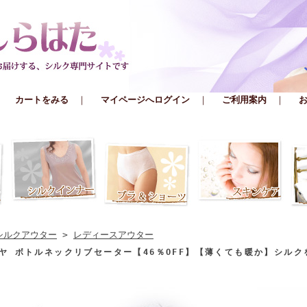
｜
カートをみる
｜
マイページへログイン
｜
ご利用案内
｜
シルクアウター
>
レディースアウター
ヤ ボトルネックリブセーター【46％OFF】【薄くても暖か】シルク