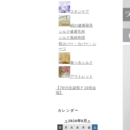
スキンケア
絹の健康寝具
シルク健康毛布
シルク真綿布団
枕カバー・カバー・シ
ーツ
食べるシルク
アウトレット
【70th生誕祭Ｐ10倍会
場】
カレンダー
＜
2026年8月
＞
日
月
火
水
木
金
土