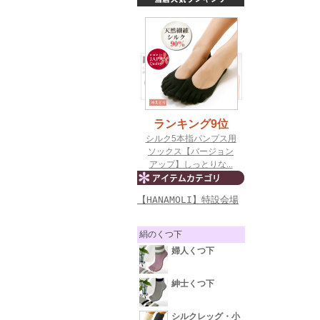
【HANAMOLI】特設会場
絹のくつ下
婦人くつ下
紳士くつ下
シルクレッグ・小