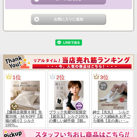
丈 肩幅
Ｍサイズ 94ｃｍ 57ｃｍ
25ｃｍ 38ｃｍ
サイズ
Ｌサイズ 100ｃｍ 59ｃｍ 26
ｃｍ 40ｃｍ
（伸縮性が
あります。）
12500円の品
定 価
メーカーカタログ定価