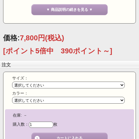
■人気のシルクカットソーのnewバージョン・毎日のコーディネートに
活躍 ラクな着心地で
▼ 商品説明の続きを見る ▼
１枚でもジャケットインでも、インナーとしても着まわしOK
すこし長めの半袖が好評です。
二の腕を出すのが気になる方にお勧めです
価格:
7,800円
(税込)
吸湿性のあるシルクはスポーツの場面でも活躍！
自然な風合いの杢カットソーはカジュアルな場面でもok
■インナー代わり一年中活躍できるアイテムです
[ポイント5倍中 390ポイント～]
杢糸を使用し柔らかな雰囲気に、衿ぐりには編み方変えた光沢感のある
仕上がり
注文
カジュアルになり過ぎないり華やかなカットソーです。裾にサイドスリ
ットを入れ動きやすいデザインに
どんなボトムにも合う丈感がうれしいトップスです。
サイズ：
カラー：
組成
シルク100％
画像参考
在庫:
－
カラー
(モニターによりカラーに差異がある場合が御座いま
す。）
購入数：
枚
サイズ バスト 身丈 袖