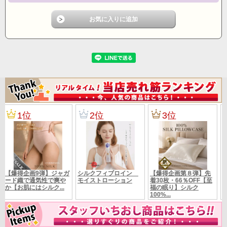
心地よい肌触りが持続します。四季を問わず年間を通じてインナーと
しても実用性があります。
■通常、ジョーゼットやパワーネットはポリエステル素材で出来ていま
すが、
この品は贅沢にシルク100％を使用しています。
組成
■シルク100％
カラー
画像参照
■サイズ
Ｍ～Lフリーサイズ 身幅置き寸法55ｃｍ（１周
110ｃｍ） 袖丈 42ｃｍ
サイズ
着丈 68ｃｍ 肩幅 40ｃｍ
■ 生地詳細
シルク100％ 縫糸絹糸使用
定価10450円の品 （税別9500円）