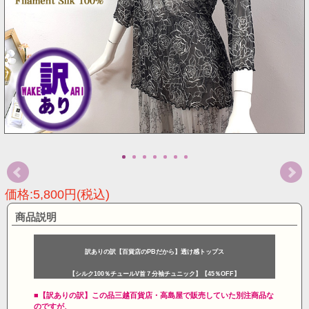
価格:5,800円(税込)
商品説明
訳ありの訳【百貨店のPBだから】透け感トップス
【シルク100％チュールV首７分袖チュニック】【45％OFF】
■【訳ありの訳】この品三越百貨店・高島屋で販売していた別注商品な
のですが、