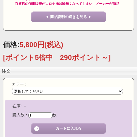
百貨店の催事販売がコロナ禍以降無くなってしまい、メーカーが商品
タグを付け替える訳にもいかず
アウトレット価格になりました。商品には【絹の華】のタグがついて
▼ 商品説明の続きを見る ▼
おります。
■人気高い透け感トップス「ガーゼシリーズ」の７分袖カットソーで
す。（重宝な７分袖）
価格:
5,800円
(税込)
強撚の絹糸を使っているので丈夫で、ガーゼ素材のさらっとした着心
地が特徴です。
[ポイント5倍中 290ポイント～]
■シャリ感があり、夏の日差しから肌をまもるのに最適です。シルク
100％絹だから暑さを
注文
感じません。クールでシンプルでエレガントな一枚。年齢も問わず
に
幅広い層から人気の商品です。
カラー：
■ガーゼ（強撚リブ）という呼称は本来のガーゼと異なる由来ではあり
ますが、
在庫:
－
その透け感といい、手軽さといい、ガーゼという、言い回しがぴった
りときます。
購入数：
枚
肌に吸い付くように馴染み、袖は一重で品のある印象です。
■強撚シルクのガーゼ生地を使用いたしました。汗をすばやく乾燥さ
せ、