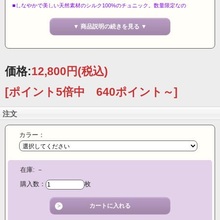
■しなやかで美しい天然素材のシルク100%のチュニック。数量限定なの
で売り切れの際はご容赦ください。
▼ 商品説明の続きを見る ▼
■前身頃に入れたタックで、体の線が出にくいゆったりとした着心地の
チュニックです。おしりが隠れる丈で
着痩せな着こなしが楽しめます。勿論シルク100％
価格:
12,800円
(税込)
【絹のお取扱い方法】
[ポイント5倍中 640ポイント～]
●このシルク商品はご家庭で洗えます。
●ぬるま湯か水で手洗いして下さい。
●必ず中性洗剤をお使い下さい。又塩素系漂白剤は絶対に使用しないで
注文
下さい。
●干す時は直射日光を避け、必ず形を整え、陰干しにして下さい。脱水
機をかけるときは5秒位にして下さい。
カラー：
●アイロンをかける場合は、あて布をし、中温でかけて下さい。
●染めの性質上多少色落ちしやすいので他のものと別に洗って下さい。
組成
シルク100％
在庫:
－
購入数：
枚
画像参考 【13】ライトグレー・【22】ライト
モカ
カラー
(モニターによりカラーに差異がある場合が御座いま
す。）