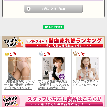
■M～Lサイズ
身幅置き寸法 54cm（１周108ｃｍ） 肩幅40cm
サイズ
袖丈39cm
身丈69cm 裾幅68cm
定価16280円(税別14800円）
定 価
メーカー