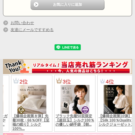
紡などしておりません。
お問い合わせ
友達にメールですすめる
素
シルク100％
材
カ
ラ
画像参照。
すみませんお揃いのポーチは付いておりません。
ー
M～L（9号～13号対応) バスト79～94cm
上
身幅55cm 着丈61cm 袖丈52cm 裄丈72cm
サ
下
ヒップ85～95cm
イ
ズ
ウエスト部分 伸ばさないで 64cm いっぱい伸ばして 128cm
股下 60cm パンツ総丈97cm パンツゴム2本いり
■ゴム交換口ついております。