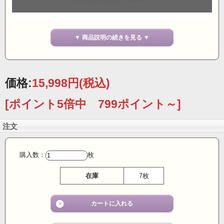
【ポーチは付いてません】【34％OFF】
新柄入荷HANAMOLIシルク100％丸首パジャマは、
▼ 商品説明の続きを見る ▼
華やかなプリントデザインが特徴で、日々の生活に彩りを加えるアイテムで
す。
このパジャマは、100％純シルク製で、肌触りが非常に柔らかく、快適な着心地
価格:
15,998円
(税込)
を提供します。
良質な睡眠をサポートするこのパジャマは、ズボンのゴムが交換可能で、長期
間の使用にも対応します。
[ポイント5倍中 799ポイント～]
また、サイドスリットが施されており、動きやすさを考慮した設計になってい
ます。
注文
穏やかで洗練された印象を与えるため、
自宅でのリラックスタイムはもちろん、大切な人へのギフトとしても最適で
購入数：
枚
す。
このパジャマを身にまとえば、毎晩の就寝が待ち遠しくなること間違いなし。
在庫
7枚
自分へのご褒美、または特別なプレゼントとして、
HANAMOLIのシルクパジャマを選んで、上質な睡眠時間をお楽しみください。
●よくニットシルクとご説明すると『シルクと化繊が混じっているの？』
と勘違いされる方がいらっしゃいますが、
シルク100％の糸をニット編みに して伸縮性に優れた製品で、決して化繊と混